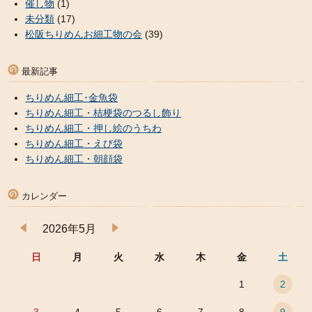
催し物
(1)
未分類
(17)
松阪ちりめんお細工物の会
(39)
最新記事
ちりめん細工･金魚袋
ちりめん細工・桔梗袋のつるし飾り
ちりめん細工・押し絵のうちわ
ちりめん細工・えび袋
ちりめん細工・朝顔袋
カレンダー
2026年5月
日
月
火
水
木
金
土
1
2
3
4
5
6
7
8
9