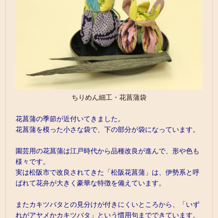
ちりめん細工・花菖蒲袋
花菖蒲の季節が近付いてきました。
花菖蒲を模った小さな袋で、下の部分が袋になっています。
園芸用の花菖蒲は江戸時代から品種改良が進んで、形や色も
様々です。
実は松阪市で改良されてきた「松阪花菖蒲」は、伊勢系と呼
ばれて花弁が大きく豪華な特徴を備えています。
またカキツバタとの見分けが付きにくいところから、「いず
れがアヤメかカキツバタ」という慣用句までできています。