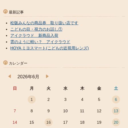
最新記事
松阪みんなの商品券 取り扱い店です
こどもの目・視力のお話し①
アイクラウド 新商品入荷
雲のように軽い？ アイクラウド
HOYA ミヨスマート(こどもの近視用レンズ)
カレンダー
2026年6月
日
月
火
水
木
金
土
1
2
3
4
5
6
7
8
9
10
11
12
13
14
15
16
17
18
19
20