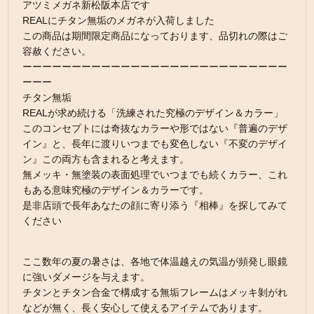
アツミメガネ新松阪本店です
REALにチタン無垢のメガネが入荷しました
この商品は期間限定商品になっております、品切れの際はご
容赦ください。
ーーーーーーーーーーーーーーーーーーーーーーーーーーー
ーーー
チタン無垢
REALが求め続ける「洗練された究極のデザイン＆カラー」
このコンセプトには奇抜なカラーや形ではない『普遍のデザ
イン』と、長年に渡りいつまでも変色しない『不変のデザイ
ン』この両方も含まれると考えます。
無メッキ・無塗装の表面処理でいつまでも続くカラー、これ
もある意味究極のデザイン＆カラーです。
是非店頭で長年あなたの顔に寄り添う『相棒』を探してみて
ください
ここ数年の夏の暑さは、各地で体温越えの気温が頻発し眼鏡
に強いダメージを与えます。
チタンとチタン合金で構成する無垢フレームはメッキ剝がれ
などが無く、長く安心して使えるアイテムであります。