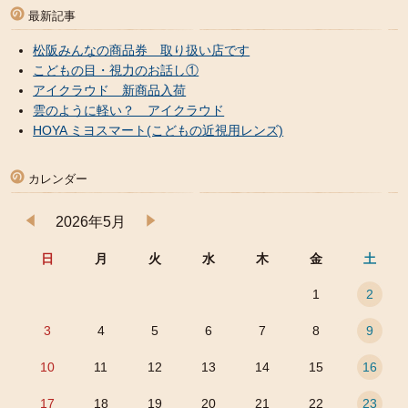
最新記事
松阪みんなの商品券 取り扱い店です
こどもの目・視力のお話し①
アイクラウド 新商品入荷
雲のように軽い？ アイクラウド
HOYA ミヨスマート(こどもの近視用レンズ)
カレンダー
2026年5月
日
月
火
水
木
金
土
1
2
3
4
5
6
7
8
9
10
11
12
13
14
15
16
17
18
19
20
21
22
23