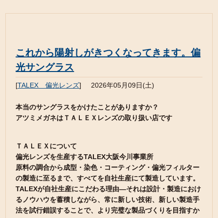
これから陽射しがきつくなってきます。偏
光サングラス
[
TALEX 偏光レンズ
]
2026年05月09日(土)
本当のサングラスをかけたことがありますか？
アツミメガネはＴＡＬＥＸレンズの取り扱い店です
ＴＡＬＥＸについて
偏光レンズを生産するTALEX大阪今川事業所
原料の調合から成型・染色・コーティング・偏光フィルター
の製造に至るまで、すべてを自社生産にて製造しています。
TALEXが自社生産にこだわる理由―それは設計・製造におけ
るノウハウを蓄積しながら、常に新しい技術、新しい製造手
法を試行錯誤することで、より完璧な製品づくりを目指すか