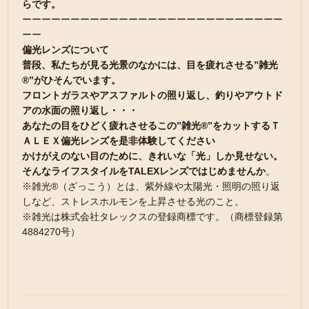
らです。
ーーーーーーーーーーーーーーーーーーーーーーーーーーー
ーー
偏光レンズについて
普段、私たちが見る光景のなかには、目を疲れさせる”雑光
®”がひそんでいます。
フロントガラスやアスファルトの照り返し、釣りやアウトド
アの水面の照り返し・・・
あなたの目をひどく疲れさせるこの”雑光®”をカットするＴ
ＡＬＥＸ偏光レンズを是非体験してください
かけがえのない目のために、きれいな「光」しか見せない。
そんなライフスタイルをTALEXレンズではじめませんか
。
※雑光®（ざっこう）とは、紫外線や太陽光・照明の照り返
しなど、ストレスホルモンを上昇させる光のこと。
※雑光は株式会社タレックスの登録商標です。（商標登録第
4884270号）