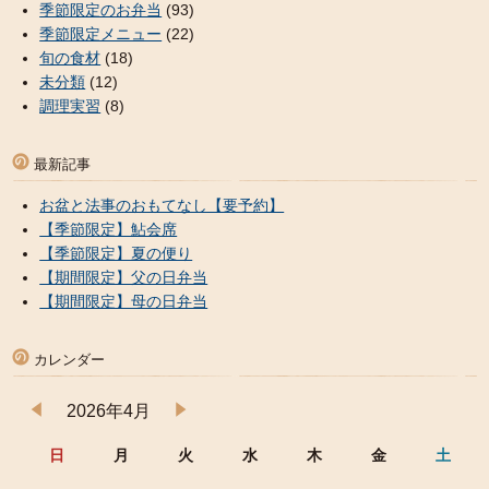
季節限定のお弁当
(93)
季節限定メニュー
(22)
旬の食材
(18)
未分類
(12)
調理実習
(8)
最新記事
お盆と法事のおもてなし【要予約】
【季節限定】鮎会席
【季節限定】夏の便り
【期間限定】父の日弁当
【期間限定】母の日弁当
カレンダー
2026年4月
日
月
火
水
木
金
土